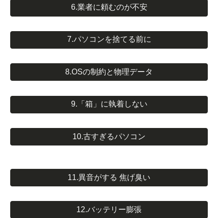
6.業者に頼むのが不安
7.パソコンを捨てる前に
8.OSの制約と物理データ
9.「箱」に執着しない
10.古すぎるパソコン
11.異音がする 焦げ臭い
12.バッテリー膨張