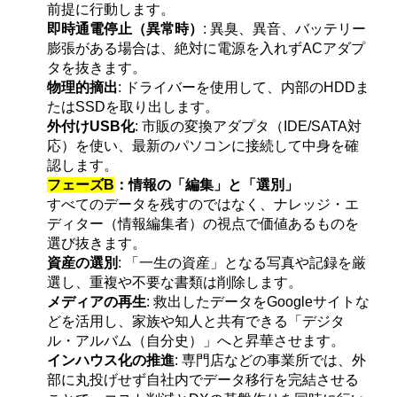
前提に行動します。
即時通電停止（異常時）
: 異臭、異音、バッテリー
膨張がある場合は、絶対に電源を入れずACアダプ
タを抜きます。
物理的摘出
: ドライバーを使用して、内部のHDDま
たはSSDを取り出します。
外付けUSB化
: 市販の変換アダプタ（IDE/SATA対
応）を使い、最新のパソコンに接続して中身を確
認します。
フェーズB
：情報の「編集」と「選別」
すべてのデータを残すのではなく、ナレッジ・エ
ディター（情報編集者）の視点で価値あるものを
選び抜きます。
資産の選別
: 「一生の資産」となる写真や記録を厳
選し、重複や不要な書類は削除します。
メディアの再生
: 救出したデータをGoogleサイトな
どを活用し、家族や知人と共有できる「デジタ
ル・アルバム（自分史）」へと昇華させます。
インハウス化の推進
: 専門店などの事業所では、外
部に丸投げせず自社内でデータ移行を完結させる