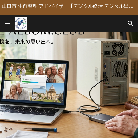
山口市 生前整理 アドバイザー【デジタル終活 デジタル出版 デジタルシニア編集長】定年後の人生の物語を「最高のデジタル資産」に編集・昇華。 古いネガやVHSのデジタル化からプロの構成による自分史動画制作、終活事務までトータルサポート。 長年のキャリアを持つプロがあなたの想いの継承を全力で支援します。
Skip to main content
Skip to navigation