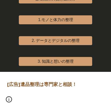
1.モノと体力の整理
2. データとデジタルの整理
3. 知識と想いの整理
[広告]
遺品整理は専門家
と相談
！