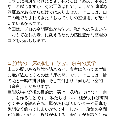
こうした場所を訪れたとき、私たちは「ああ、素敵だ
な」と感じますが、その正体は何でしょうか？ 豪華な
調度品があるからだけではありません。そこには、山
口の地で育まれてきた「おもてなしの整理術」が息づ
いているからです。
今回は、プロの空間演出から学ぶ、私たちの住まいを
「おもてなしの場」に変えるための感性豊かな整理の
コツをお話しします。
1. 旅館の「床の間」に学ぶ、余白の美学
山口の歴史ある旅館を訪れると、客室に入ってまず目
に飛び込んでくるのは「床の間」です。そこには一輪
の花と一幅の掛け軸、そして何より「何もない空間
（余白）」があります。
整理収納の究極の目的は、実は「収納」ではなく「余
白」を作ることです。 私たちはつい、棚があれば隙間
なくモノを詰め込み、壁があればカレンダーや写真を
隙間なく飾ってしまいがちです。しかし、旅館の空間
が心地よいのは、視線が休まる「余白」が意識的に作