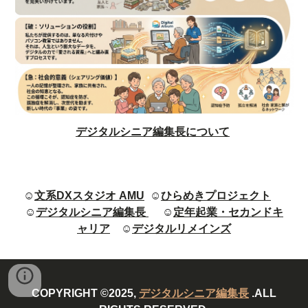
デジタルシニア編集長について
☺
文系DXスタジオ AMU
☺
ひらめきプロジェクト
☺
デジタルシニア編集長
☺
定年起業・セカンドキ
ャリア
☺
デジタルリメインズ
COPYRIGHT ©2025,
デジタルシニア編集長
.ALL