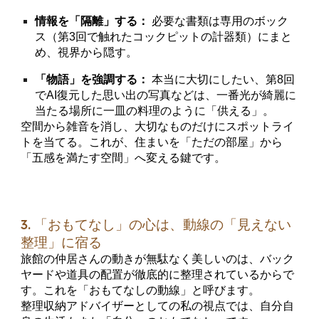
情報を「隔離」する：
必要な書類は専用のボック
ス（第3回で触れたコックピットの計器類）にまと
め、視界から隠す。
「物語」を強調する：
本当に大切にしたい、第8回
でAI復元した思い出の写真などは、一番光が綺麗に
当たる場所に一皿の料理のように「供える」。
空間から雑音を消し、大切なものだけにスポットライ
トを当てる。これが、住まいを「ただの部屋」から
「五感を満たす空間」へ変える鍵です。
3. 「おもてなし」の心は、動線の「見えない
整理」に宿る
旅館の仲居さんの動きが無駄なく美しいのは、バック
ヤードや道具の配置が徹底的に整理されているからで
す。これを「おもてなしの動線」と呼びます。
整理収納アドバイザーとしての私の視点では、自分自