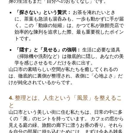
身の生活もまた「自分へのおもてなし」です。
「探さない」という贅沢：
お茶を淹れたいとき
に、茶葉も急須も湯呑みも、一歩も動かずに手が届
く。この「動線の短縮」は、かつて私が旅館売店で
効率的な陳列を追求した際、最も重要視したポイン
トです。
「隠す」と「見せる」の強弱：
生活に必要な道具
（掃除機や洗剤など）は徹底的に隠し、あなたの美
学を感じさせるモノだけを表に出す。
山口市の素晴らしい空間が私たちを癒してくれるの
は、徹底的に裏側が整理され、表側に「心地よさ」だ
けが純化されているからです。
4. 整理とは、人生という「風景」を整えるこ
と
山口市という美しい街に住む私たちは、日常の中に多
くの「美」のヒントを持っています。 カフェの窓から
見える庭の緑、旅館の廊下に漂うお香の香り。それら
を自分の部屋に持ち込むためには、まずは今ある雑多