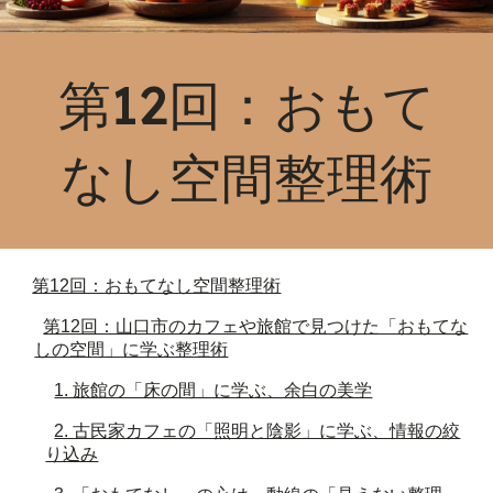
第12回：おもて
なし空間整理術
第12回：おもてなし空間整理術
第12回：山口市のカフェや旅館で見つけた「おもてな
しの空間」に学ぶ整理術
1. 旅館の「床の間」に学ぶ、余白の美学
2. 古民家カフェの「照明と陰影」に学ぶ、情報の絞
り込み