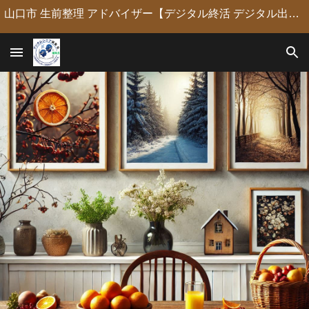
山口市 生前整理 アドバイザー【デジタル終活 デジタル出版 デジタルシニア編集長】定年後の人生の物語を「最高のデジタル資産」に編集・昇華。 古いネガやVHSのデジタル化からプロの構成による自分史動画制作、終活事務までトータルサポート。 長年のキャリアを持つプロがあなたの想いの継承を全力で支援します。
Skip to main content
Skip to navigation