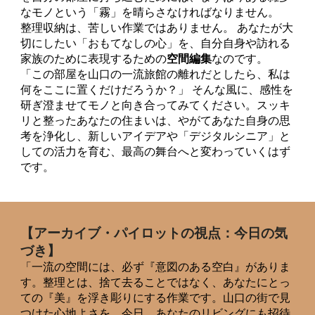
なモノという「霧」を晴らさなければなりません。
整理収納は、苦しい作業ではありません。 あなたが大
切にしたい「おもてなしの心」を、自分自身や訪れる
家族のために表現するための
空間編集
なのです。
「この部屋を山口の一流旅館の離れだとしたら、私は
何をここに置くだけだろうか？」 そんな風に、感性を
研ぎ澄ませてモノと向き合ってみてください。スッキ
リと整ったあなたの住まいは、やがてあなた自身の思
考を浄化し、新しいアイデアや「デジタルシニア」と
しての活力を育む、最高の舞台へと変わっていくはず
です。
【アーカイブ・パイロットの視点：今日の気
づき】
「一流の空間には、必ず『意図のある空白』がありま
す。整理とは、捨て去ることではなく、あなたにとっ
ての『美』を浮き彫りにする作業です。山口の街で見
つけた心地よさを、今日、あなたのリビングにも招待