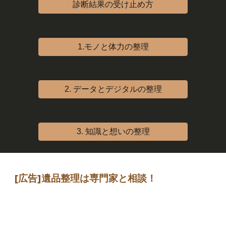
診断結果の受け止め方
1.モノと体力の整理
2. データとデジタルの整理
3. 知識と想いの整理
[広告]
遺品整理は専門家
と相談
！