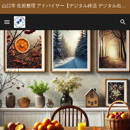
山口市 生前整理 アドバイザー【デジタル終活 デジタル出版 デジタルシニア編集長】定年後の人生の物語を「最高のデジタル資産」に編集・昇華。 古いネガやVHSのデジタル化からプロの構成による自分史動画制作、終活事務までトータルサポート。 長年のキャリアを持つプロがあなたの想いの継承を全力で支援します。
Skip to main content
Skip to navigation