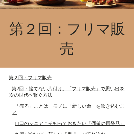
第
２
回：
フリマ販
売
第２回：フリマ販売
第2回：捨てない片付け。「フリマ販売」で思い出を
次の世代へ繋ぐ方法
「売る」ことは、モノに「新しい命」を吹き込むこ
と
山口のシニアこそ知っておきたい「価値の再発見」