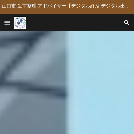
山口市 生前整理 アドバイザー【デジタル終活 デジタル出版 デジタルシニア編集長】定年後の人生の物語を「最高のデジタル資産」に編集・昇華。 古いネガやVHSのデジタル化からプロの構成による自分史動画制作、終活事務までトータルサポート。 長年のキャリアを持つプロがあなたの想いの継承を全力で支援します。
Skip to main content
Skip to navigation