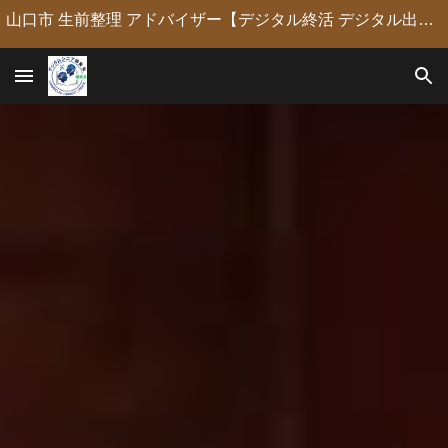
山口市 生前整理 アドバイザー【デジタル終活 デジタル出版 デジタルシニア編集長】定年後の人生の物語を「最高のデジタル資産」に編集・昇華。 古いネガやVHSのデジタル化からプロの構成による自分史動画制作、終活事務までトータルサポート。 長年のキャリアを持つプロがあなたの想いの継承を全力で支援します。
Skip to main content
Skip to navigation