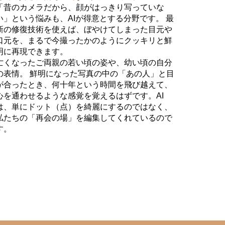
「昔のカメラだから、顔がはっきり写っていな
い」という悩みも、AIが得意とする分野です。 最
新の修復技術を使えば、ぼやけてしまった目元や
口元を、まるで今撮ったかのようにクッキリと鮮
明に再現できます。
亡くなったご両親の若い頃の姿や、幼い頃の自分
の表情。 鮮明になった写真の中の「あの人」と目
が合ったとき、何十年という時間を飛び越えて、
心を通わせるような感覚を覚えるはずです。AI
は、単にドット（点）を綺麗にするのではなく、
私たちの「再会の場」を編集してくれているので
す。