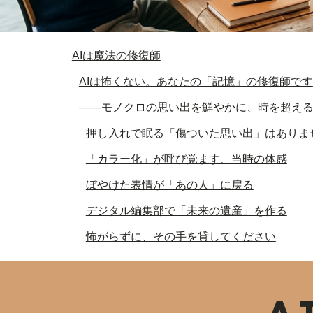
AIは魔法の修復師
AIは怖くない。あなたの「記憶」の修復師です
――モノクロの思い出を鮮やかに、時を超え
押し入れで眠る「傷ついた思い出」はありま
「カラー化」が呼び覚ます、当時の体感
ぼやけた表情が「あの人」に戻る
デジタル編集部で「未来の遺産」を作る
怖がらずに、その手を貸してください