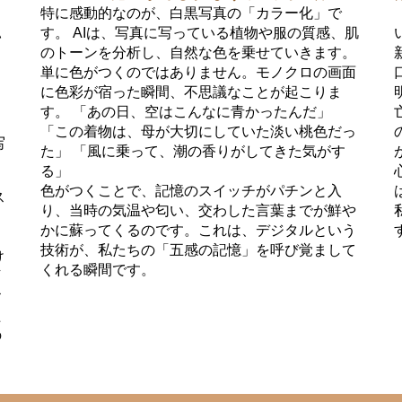
特に感動的なのが、白黒写真の「カラー化」で
す。 AIは、写真に写っている植物や服の質感、肌
い
のトーンを分析し、自然な色を乗せていきます。
単に色がつくのではありません。モノクロの画面
に色彩が宿った瞬間、不思議なことが起こりま
す。 「あの日、空はこんなに青かったんだ」
「この着物は、母が大切にしていた淡い桃色だっ
写
た」 「風に乗って、潮の香りがしてきた気がす
る」
色がつくことで、記憶のスイッチがパチンと入
ス
り、当時の気温や匂い、交わした言葉までが鮮や
かに蘇ってくるのです。これは、デジタルという
ま
技術が、私たちの「五感の記憶」を呼び覚まして
け
くれる瞬間です。
万
お
た
の