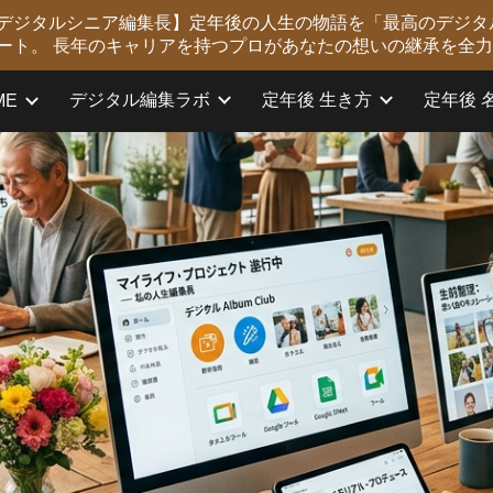
版 デジタルシニア編集長】定年後の人生の物語を「最高のデジタ
ip to main content
Skip to navigat
ート。 長年のキャリアを持つプロがあなたの想いの継承を全
デジタル編集ラボ
定年後 生き方
定年後 
ME