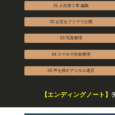
01 人生第２章 編集
02 お宝をフリマで公開
03 写真整理
04 スマホで生前整理
05 声を残すデジタル遺言
【エンディングノート】