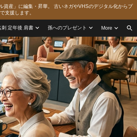
ル資産」に編集・昇華。 古いネガやVHSのデジタル化からプ
ion
力で支援します。
名刺 定年後 肩書
孫へのプレゼント
More