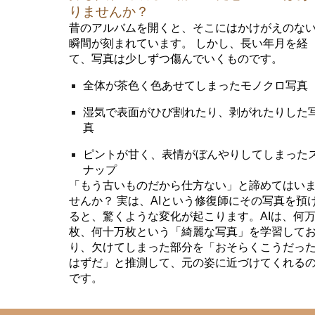
りませんか？
昔のアルバムを開くと、そこにはかけがえのな
瞬間が刻まれています。 しかし、長い年月を経
て、写真は少しずつ傷んでいくものです。
全体が茶色く色あせてしまったモノクロ写真
湿気で表面がひび割れたり、剥がれたりした
真
ピントが甘く、表情がぼんやりしてしまった
ナップ
「もう古いものだから仕方ない」と諦めてはい
せんか？ 実は、AIという修復師にその写真を預
ると、驚くような変化が起こります。AIは、何
枚、何十万枚という「綺麗な写真」を学習して
り、欠けてしまった部分を「おそらくこうだっ
はずだ」と推測して、元の姿に近づけてくれる
です。