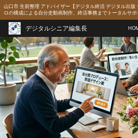
山口市 生前整理 アドバイザー【デジタル終活 デジタル出
Sk
ロの構成による自分史動画制作、終活事務までトータルサポ
デジタルシニア編集長
HO