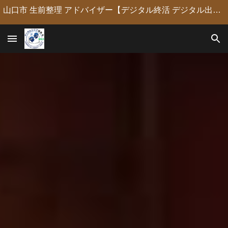
山口市 生前整理 アドバイザー【デジタル終活 デジタル出版 デジタルシニア編集長】定年後の人生の物語を「最高のデジタル資産」に編集・昇華。 古いネガやVHSのデジタル化からプロの構成による自分史動画制作、終活事務までトータルサポート。 長年のキャリアを持つプロがあなたの想いの継承を全力で支援します。
Skip to main content
Skip to navigation