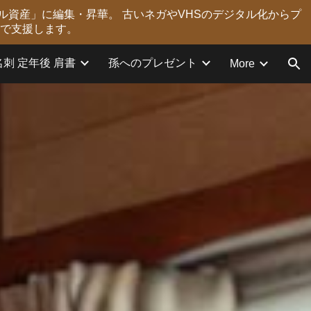
ル資産」に編集・昇華。 古いネガやVHSのデジタル化からプ
ion
力で支援します。
名刺 定年後 肩書
孫へのプレゼント
More