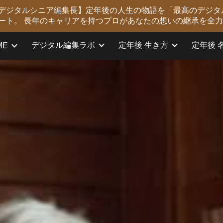
版 デジタルシニア編集長】定年後の人生の物語を「最高のデジタ
ip to main content
Skip to navigat
ート。 長年のキャリアを持つプロがあなたの想いの継承を全
デジタル編集ラボ
定年後 生き方
定年後 
ME