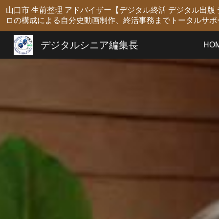
山口市 生前整理 アドバイザー【デジタル終活 デジタル出
Sk
ロの構成による自分史動画制作、終活事務までトータルサポ
デジタルシニア編集長
HO